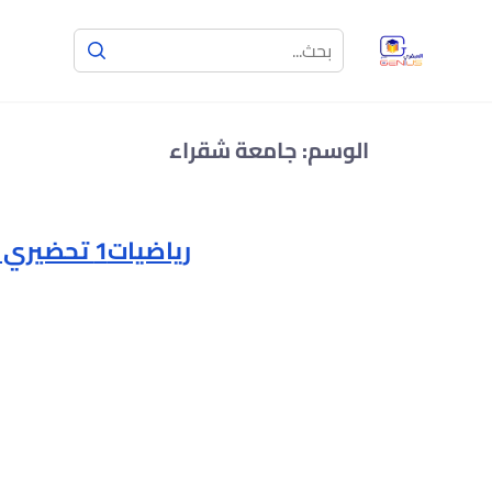
الوسم:
جامعة شقراء
رياضيات1 تحضيري جامعة شقراء (MATH130)