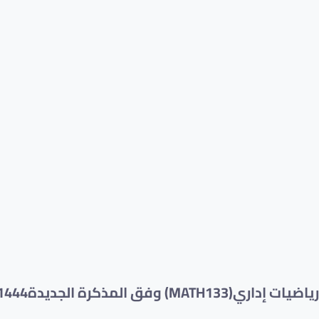
رياضيات إداري(MATH133) وفق المذكرة الجديدة1444