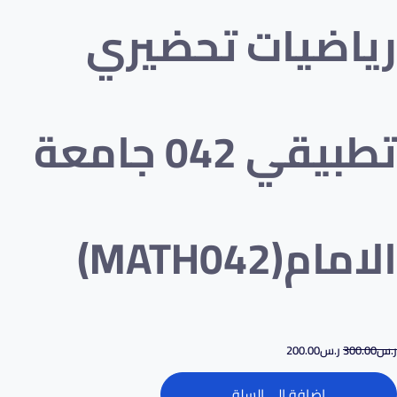
رياضيات تحضيري
تطبيقي 042 جامعة
الامام(MATH042)
ر.س
300.00
ر.س
200.00
إضافة إلى السلة