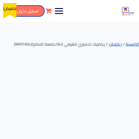
تخفيض!
تسجيل دخول
الرئيسية
/
رياضيات
/ رياضيات تحضيري تطبيقي 042 جامعة الامام(MATH042)