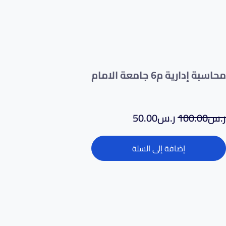
محاسبة إدارية م6 جامعة الامام
ر.س
100.00
ر.س
50.00
إضافة إلى السلة