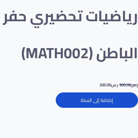
رياضيات تحضيري حفر
الباطن (MATH002)
ر.س
300.00
ر.س
200.00
إضافة إلى السلة