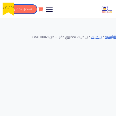
تخفيض!
تسجيل دخول
الرئيسية
/
رياضيات
/ رياضيات تحضيري حفر الباطن (MATH002)